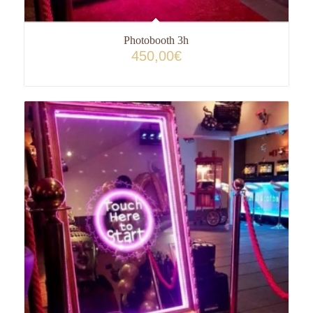
Photobooth 3h
450,00
€